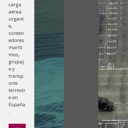
carga
aérea
urgent
e,
conten
edores
maríti
mos,
grupaj
e y
transp
orte
terrestr
e en
España
.