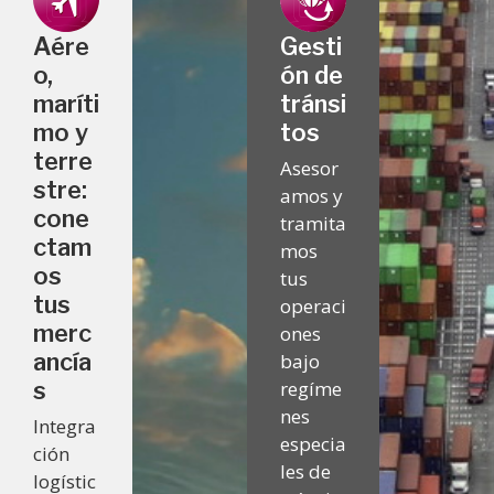
Aére
Gesti
o,
ón de
maríti
tránsi
mo y
tos
terre
Asesor
stre:
amos y
cone
tramita
ctam
mos
os
tus
tus
operaci
merc
ones
ancía
bajo
s
regíme
nes
Integra
especia
ción
les de
logístic