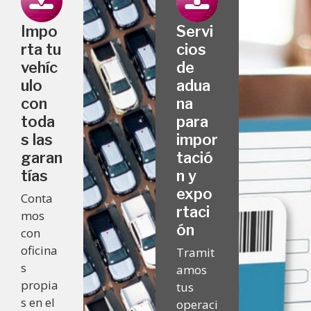
Impo
Servi
rta tu
cios
vehíc
de
ulo
adua
con
na
toda
para
s las
impor
garan
tació
tías
n y
expo
Conta
rtaci
mos
ón
con
oficina
Tramit
s
amos
propia
tus
s en el
operaci