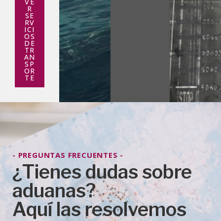
VE
R
SE
RV
ICI
OS
DE
TR
AN
SP
OR
TE
- PREGUNTAS FRECUENTES -
¿Tienes dudas sobre
aduanas?
Aquí las resolvemos