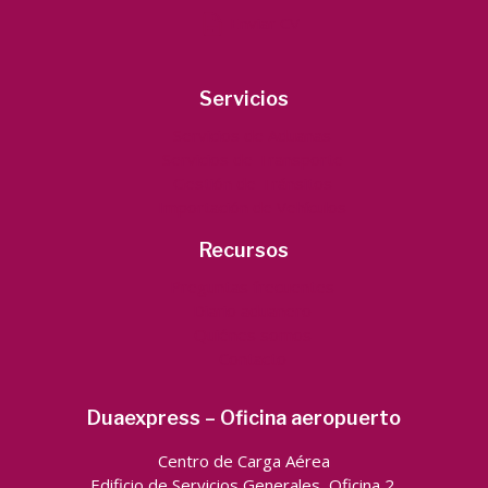
Enviar CV
Servicios
Servicios de Aduanas
Servicios de Transporte
Gestión de Tránsitos
Importación de Vehículos
Recursos
Preguntas frecuentes
Diario aduanero
Quiénes somos
Contacto
Duaexpress – Oficina aeropuerto
Centro de Carga Aérea
Edificio de Servicios Generales, Oficina 2.