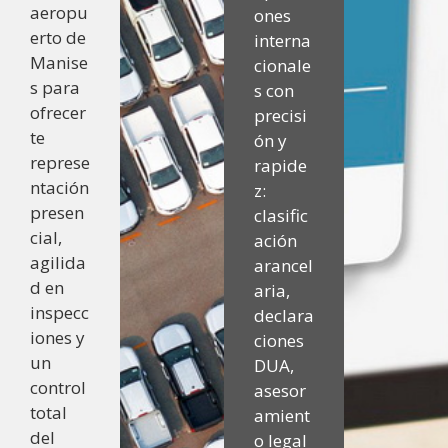
aeropu
ones
erto de
interna
Manise
cionale
s para
s con
ofrecer
precisi
te
ón y
represe
rapide
ntación
z:
presen
clasific
cial,
ación
agilida
arancel
d en
aria,
inspecc
declara
iones y
ciones
un
DUA,
control
asesor
total
amient
del
o legal