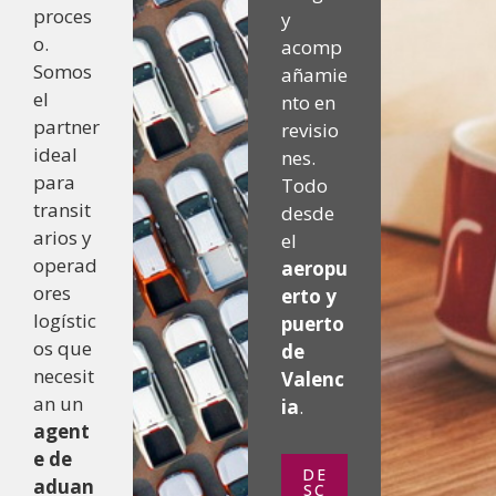
proces
y
o.
acomp
Somos
añamie
el
nto en
partner
revisio
ideal
nes.
para
Todo
transit
desde
arios y
el
operad
aeropu
ores
erto y
logístic
puerto
os que
de
necesit
Valenc
an un
ia
.
agent
e de
DE
aduan
SC