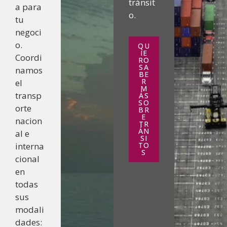
tránsit
a para
o.
tu
negoci
o.
QU
IE
Coordi
RO
SA
namos
BE
R
el
M
transp
ÁS
SO
orte
BR
E
nacion
TR
ÁN
al e
SI
interna
TO
S
cional
en
todas
sus
modali
dades: